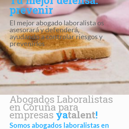
prevenir
El mejor abogado laboralista os
asesorará y defenderá,
ayudando a controlar riesgos y
prevenirlos
Abogados Laboralistas
en Coruña para
empresas
ya
talent
!
Somos abogados laboralistas en