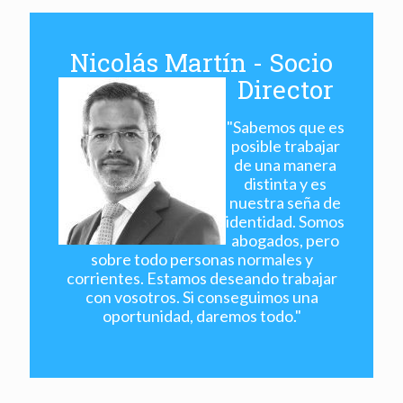
Nicolás Martín - Socio
Director
"Sabemos que es
posible trabajar
de una manera
distinta y es
nuestra seña de
identidad. Somos
abogados, pero
sobre todo personas normales y
corrientes. Estamos deseando trabajar
con vosotros. Si conseguimos una
oportunidad, daremos todo."