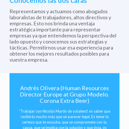
Conocemos las dos caras
Representamos y actuamos como abogados
laboralistas de trabajadores, altos directivos y
empresas. Esto nos brinda una ventaja
estratégica importante para representar
empresas ya que entendemos la perspectiva del
lado opuesto y conocemos sus estrategias y
tácticas. Permitirnos usar esa experiencia para
obtener los mejores resultados posibles para
vuestra empresa.
Andrés Olivera (Human Resources
Director Europe at Grupo Modelo.
Corona Extra Beer)
“Trabajar con Nicolás Martín de yatalent! es saber que
recibirás mucho más que un parecer legal. Es tener la
certeza que te escucha, que se compromete con tu
causa, que se implica con la solución y que ésta, es