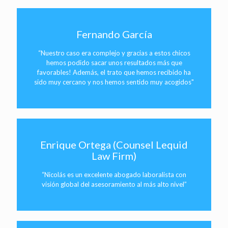
Fernando García
“Nuestro caso era complejo y gracias a estos chicos
hemos podido sacar unos resultados más que
favorables! Además, el trato que hemos recibido ha
sido muy cercano y nos hemos sentido muy acogidos"
Enrique Ortega (Counsel Lequid
Law Firm)
“Nicolás es un excelente abogado laboralista con
visión global del asesoramiento al más alto nivel”