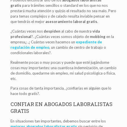
gratis
para trámites sencillos o standard en los que no nos
prestará mucha atención y quizás el resultado no sea malo. Pero
para temas complejos y de calado resulta inviable pensar en
que tendrás el mejor
asesoramiento laboral gratis
.
¿Cuántas veces nos
despiden
al cabo de nuestra
vida
profesional
?. ¿Cuántas veces somos objeto de
mobbing
en la
empresa¿. ¿ Cuántas veces hacemos un
expediente de
regulación de empleo
, un cambio de centro de trabajo o
condicionales laborales?.
Realmente pocas o muy pocas y puede que esté jugándome
cosas muy importantes: una cuantiosa indemnización, un cambio
de domicilio, quedarme sin empleo, mi salud psicológica o física,
etc.
Para cosas de tanta importancia, ¿confiarías en alguien que lo
hace todo gratis?.
CONFIAR EN ABOGADOS LABORALISTAS
GRATIS
En situaciones tan importantes, debemos buscar entre los
mejores abogados laboralistas gratis
sin perjuicio de